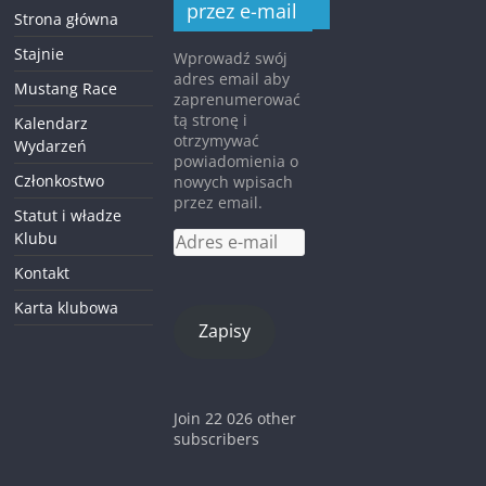
przez e-mail
Strona główna
Stajnie
Wprowadź swój
adres email aby
Mustang Race
zaprenumerować
tą stronę i
Kalendarz
otrzymywać
Wydarzeń
powiadomienia o
Członkostwo
nowych wpisach
przez email.
Statut i władze
Klubu
Adres
e-
Kontakt
mail
Karta klubowa
Zapisy
Join 22 026 other
subscribers