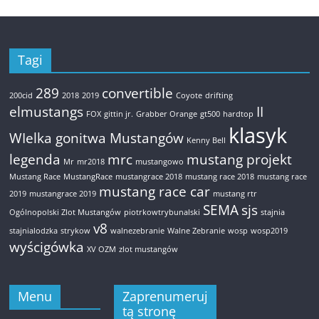
Tagi
289
convertible
200cid
2018
2019
Coyote
drifting
elmustangs
II
FOX
gittin jr.
Grabber Orange
gt500
hardtop
klasyk
WIelka gonitwa Mustangów
Kenny Bell
legenda
mrc
mustang projekt
Mr
mr2018
mustangowo
Mustang Race
MustangRace
mustangrace 2018
mustang race 2018
mustang race
mustang race car
2019
mustangrace 2019
mustang rtr
SEMA
sjs
Ogólnopolski Zlot Mustangów
piotrkowtrybunalski
stajnia
v8
stajnialodzka
strykow
walnezebranie
Walne Zebranie
wosp
wosp2019
wyścigówka
XV OZM
zlot mustangów
Menu
Zaprenumeruj
tą stronę