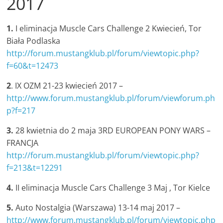
2017
Stowarzyszenia
Mustang
1.
I eliminacja Muscle Cars Challenge 2 Kwiecień, Tor
Klub
Biała Podlaska
Polska
http://forum.mustangklub.pl/forum/viewtopic.php?
,
f=60&t=12473
MKP
zrzesza
2
. IX OZM 21-23 kwiecień 2017 –
miłośników
http://www.forum.mustangklub.pl/forum/viewforum.ph
amerykańskiej
p?f=217
motoryzacji
,
3.
28 kwietnia do 2 maja 3RD EUROPEAN PONY WARS –
FRANCJA
http://forum.mustangklub.pl/forum/viewtopic.php?
f=213&t=12291
4.
II eliminacja Muscle Cars Challenge 3 Maj , Tor Kielce
5.
Auto Nostalgia (Warszawa) 13-14 maj 2017 –
http://www.forum.mustangklub.pl/forum/viewtopic.php