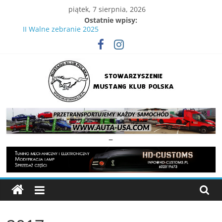
Skip
piątek, 7 sierpnia, 2026
to
Ostatnie wpisy:
content
II Walne zebranie 2025
IV Wielka Gonitwa Mustangów . 29.08.2026 Tor Kielce
XVIII Ogólnopolski Zlot Mustangów
Wielka Gonitwa Stajni Mustangów 2024
III WIelka gonitwa Mustangów 6 września 2025
Stowarzyszenie
Mustang
–
Klub
Polska
Strona