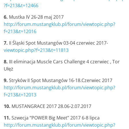
?f=213&t=12466
6.
Mustka IV 26-28 maj 2017
http://forum.mustangklub.pl/forum/viewtopic.php?
f=213&t=12016
7.
II Śląski Spot Mustangów 03-04 czerwiec 2017-
viewtopic.php?f=213&t=11813
8.
III eliminacja Muscle Cars Challenge 4 czerwiec , Tor
Ułęż
9.
Stryków II Spot Mustangów 16-18.Czerwiec 2017
http://forum.mustangklub.pl/forum/viewtopic.php?
f=213&t=12013
10.
MUSTANGRACE 2017 28.06-2.07.2017
11.
Szwecja “POWER Big Meet” 2017 6-8 lipca
http://forum.mustangklub.pl/forum/viewtopic.php?