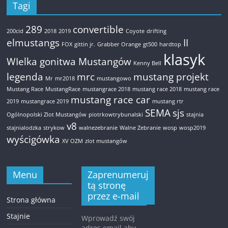
Tagi
289
convertible
200cid
2018
2019
Coyote
drifting
elmustangs
II
FOX
gittin jr.
Grabber Orange
gt500
hardtop
klasyk
WIelka gonitwa Mustangów
Kenny Bell
legenda
mrc
mustang projekt
Mr
mr2018
mustangowo
Mustang Race
MustangRace
mustangrace 2018
mustang race 2018
mustang race
mustang race car
2019
mustangrace 2019
mustang rtr
SEMA
sjs
Ogólnopolski Zlot Mustangów
piotrkowtrybunalski
stajnia
v8
stajnialodzka
strykow
walnezebranie
Walne Zebranie
wosp
wosp2019
wyścigówka
XV OZM
zlot mustangów
Menu
Zaprenumeruj
tą stronę
przez e-mail
Strona główna
Stajnie
Wprowadź swój
adres email aby