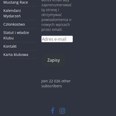
Mustang Race
zaprenumerować
tą stronę i
Kalendarz
otrzymywać
Wydarzeń
powiadomienia o
Członkostwo
nowych wpisach
przez email.
Statut i władze
Klubu
Adres
e-
Kontakt
mail
Karta klubowa
Zapisy
Join 22 026 other
subscribers