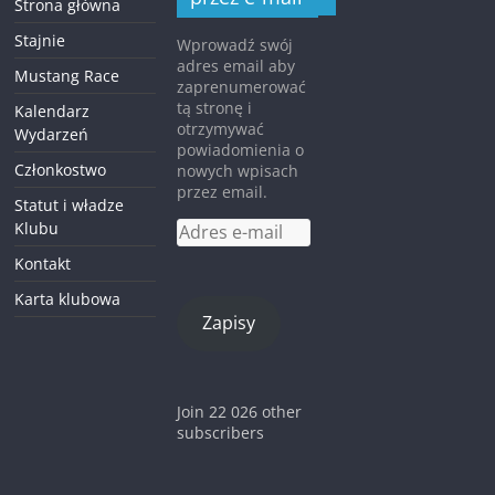
Strona główna
Stajnie
Wprowadź swój
adres email aby
Mustang Race
zaprenumerować
tą stronę i
Kalendarz
otrzymywać
Wydarzeń
powiadomienia o
Członkostwo
nowych wpisach
przez email.
Statut i władze
Klubu
Adres
e-
Kontakt
mail
Karta klubowa
Zapisy
Join 22 026 other
subscribers