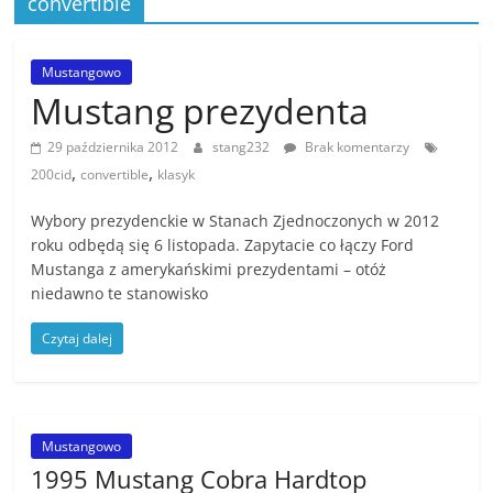
convertible
Stowarzyszenia
Mustang
Klub
Mustangowo
Polska
Mustang prezydenta
,
MKP
29 października 2012
stang232
Brak komentarzy
,
,
zrzesza
200cid
convertible
klasyk
miłośników
Wybory prezydenckie w Stanach Zjednoczonych w 2012
amerykańskiej
roku odbędą się 6 listopada. Zapytacie co łączy Ford
motoryzacji
Mustanga z amerykańskimi prezydentami – otóż
,
niedawno te stanowisko
Czytaj dalej
Mustangowo
1995 Mustang Cobra Hardtop