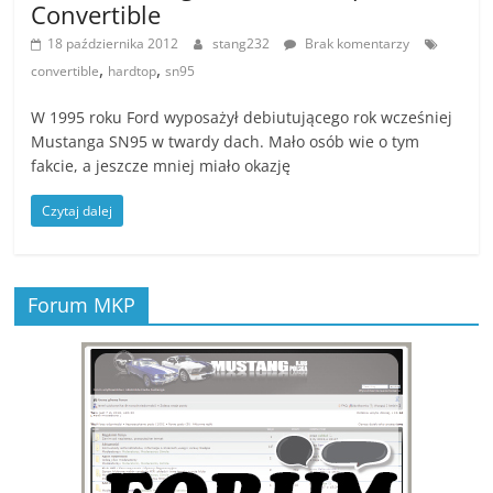
Convertible
18 października 2012
stang232
Brak komentarzy
,
,
convertible
hardtop
sn95
W 1995 roku Ford wyposażył debiutującego rok wcześniej
Mustanga SN95 w twardy dach. Mało osób wie o tym
fakcie, a jeszcze mniej miało okazję
Czytaj dalej
Forum MKP