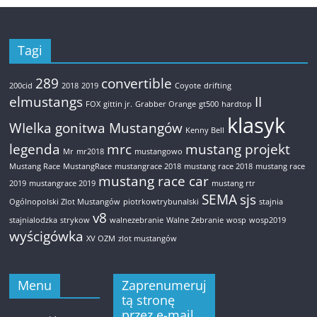
Tagi
289
convertible
200cid
2018
2019
Coyote
drifting
elmustangs
II
FOX
gittin jr.
Grabber Orange
gt500
hardtop
klasyk
WIelka gonitwa Mustangów
Kenny Bell
legenda
mrc
mustang projekt
Mr
mr2018
mustangowo
Mustang Race
MustangRace
mustangrace 2018
mustang race 2018
mustang race
mustang race car
2019
mustangrace 2019
mustang rtr
SEMA
sjs
Ogólnopolski Zlot Mustangów
piotrkowtrybunalski
stajnia
v8
stajnialodzka
strykow
walnezebranie
Walne Zebranie
wosp
wosp2019
wyścigówka
XV OZM
zlot mustangów
Menu
Zaprenumeruj
tą stronę
przez e-mail