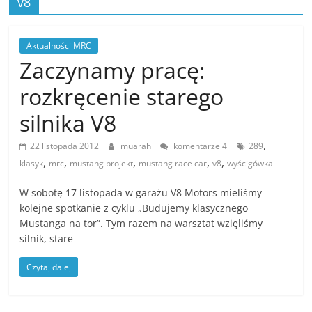
v8
Stowarzyszenia
Mustang
Klub
Aktualności MRC
Polska
Zaczynamy pracę:
,
rozkręcenie starego
MKP
zrzesza
silnika V8
miłośników
amerykańskiej
,
22 listopada 2012
muarah
komentarze 4
289
motoryzacji
,
,
,
,
,
klasyk
mrc
mustang projekt
mustang race car
v8
wyścigówka
,
W sobotę 17 listopada w garażu V8 Motors mieliśmy
kolejne spotkanie z cyklu „Budujemy klasycznego
Mustanga na tor”. Tym razem na warsztat wzięliśmy
silnik, stare
Czytaj dalej