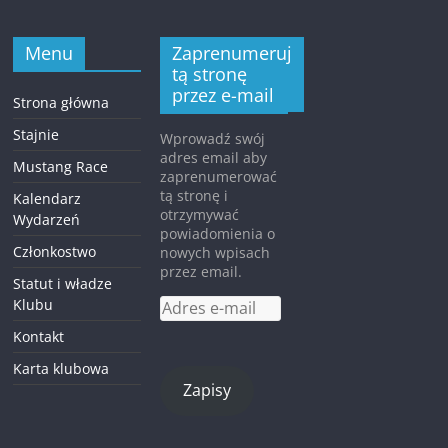
Menu
Zaprenumeruj
tą stronę
przez e-mail
Strona główna
Stajnie
Wprowadź swój
adres email aby
Mustang Race
zaprenumerować
tą stronę i
Kalendarz
otrzymywać
Wydarzeń
powiadomienia o
Członkostwo
nowych wpisach
przez email.
Statut i władze
Klubu
Adres
e-
Kontakt
mail
Karta klubowa
Zapisy