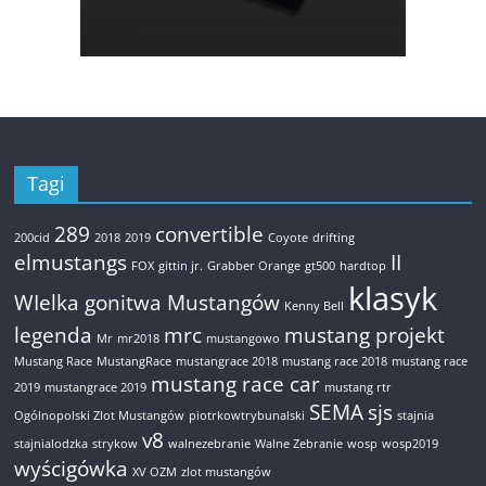
Tagi
289
convertible
200cid
2018
2019
Coyote
drifting
elmustangs
II
FOX
gittin jr.
Grabber Orange
gt500
hardtop
klasyk
WIelka gonitwa Mustangów
Kenny Bell
legenda
mrc
mustang projekt
Mr
mr2018
mustangowo
Mustang Race
MustangRace
mustangrace 2018
mustang race 2018
mustang race
mustang race car
2019
mustangrace 2019
mustang rtr
SEMA
sjs
Ogólnopolski Zlot Mustangów
piotrkowtrybunalski
stajnia
v8
stajnialodzka
strykow
walnezebranie
Walne Zebranie
wosp
wosp2019
wyścigówka
XV OZM
zlot mustangów