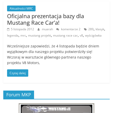
Aktualności MRC
Oficjalna prezentacja bazy dla
Mustang Race Car’a!
,
,
5 listopada 2012
muarah
komentarze 2
289
klasyk
,
,
,
,
,
legenda
mrc
mustang projekt
mustang race car
v8
wyścigówka
Wcześniejsze zapowiedzi, że 4 listopada będzie dniem
wyjątkowym dla naszego projektu potwierdziły się!
Wczoraj w warsztacie głównego partnera naszego
projektu V8 Motors,
Czytaj dalej
Forum MKP