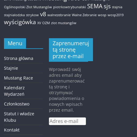
SEMA
sjs
Ogólnopolski Zlot Mustangów
piotrkowtrybunalski
stajnia
v8
stajnialodzka
strykow
walnezebranie
Walne Zebranie
wosp
wosp2019
wyścigówka
XV OZM
zlot mustangów
Menu
Zaprenumeruj
tą stronę
przez e-mail
Strona główna
Stajnie
Wprowadź swój
adres email aby
Mustang Race
zaprenumerować
tą stronę i
Kalendarz
otrzymywać
Wydarzeń
powiadomienia o
Członkostwo
nowych wpisach
przez email.
Statut i władze
Klubu
Adres
e-
Kontakt
mail