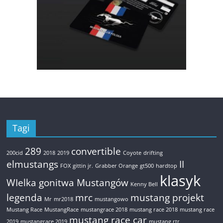
Tagi
289
convertible
200cid
2018
2019
Coyote
drifting
elmustangs
II
FOX
gittin jr.
Grabber Orange
gt500
hardtop
klasyk
WIelka gonitwa Mustangów
Kenny Bell
legenda
mrc
mustang projekt
Mr
mr2018
mustangowo
Mustang Race
MustangRace
mustangrace 2018
mustang race 2018
mustang race
mustang race car
2019
mustangrace 2019
mustang rtr