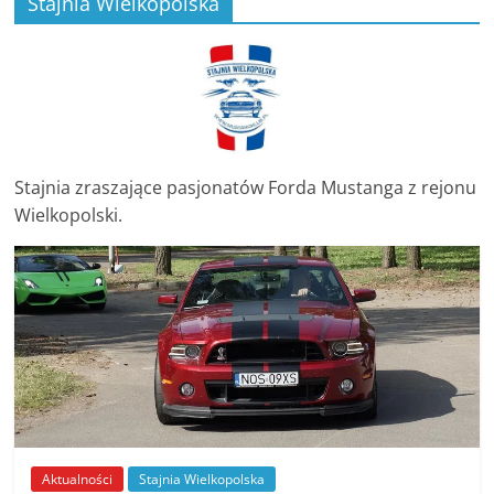
Stajnia Wielkopolska
Stowarzyszenia
Mustang
Klub
Polska
,
MKP
zrzesza
Stajnia zraszające pasjonatów Forda Mustanga z rejonu
miłośników
Wielkopolski.
amerykańskiej
motoryzacji
,
Aktualności
Stajnia Wielkopolska