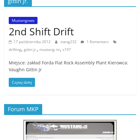
gittin jr.
Stowarzyszenia
Mustang
Klub
Mustangowo
Polska
2nd Shift Drift
,
MKP
17 października 2012
stang232
1 Komentarz
,
,
,
zrzesza
drifting
gittin jr.
mustang rtr
s197
miłośników
Miejsce: zakład Forda Flat Rock Assembly Plant Kierowca:
amerykańskiej
Vaughn Gittin Jr
motoryzacji
,
Czytaj dalej
Forum MKP