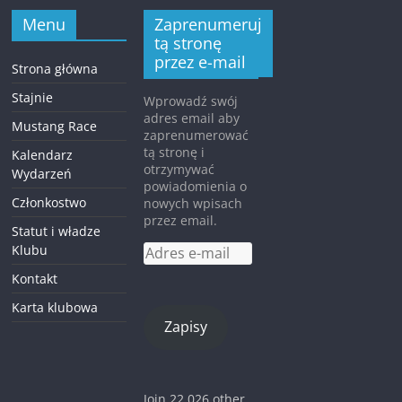
Menu
Zaprenumeruj
tą stronę
przez e-mail
Strona główna
Stajnie
Wprowadź swój
adres email aby
Mustang Race
zaprenumerować
tą stronę i
Kalendarz
otrzymywać
Wydarzeń
powiadomienia o
Członkostwo
nowych wpisach
przez email.
Statut i władze
Klubu
Adres
e-
Kontakt
mail
Karta klubowa
Zapisy
Join 22 026 other