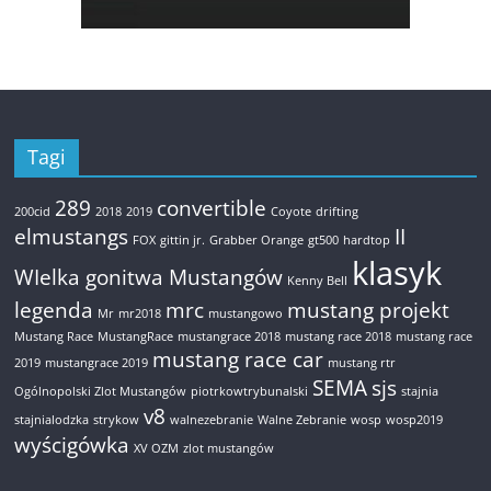
Tagi
289
convertible
200cid
2018
2019
Coyote
drifting
elmustangs
II
FOX
gittin jr.
Grabber Orange
gt500
hardtop
klasyk
WIelka gonitwa Mustangów
Kenny Bell
legenda
mrc
mustang projekt
Mr
mr2018
mustangowo
Mustang Race
MustangRace
mustangrace 2018
mustang race 2018
mustang race
mustang race car
2019
mustangrace 2019
mustang rtr
SEMA
sjs
Ogólnopolski Zlot Mustangów
piotrkowtrybunalski
stajnia
v8
stajnialodzka
strykow
walnezebranie
Walne Zebranie
wosp
wosp2019
wyścigówka
XV OZM
zlot mustangów