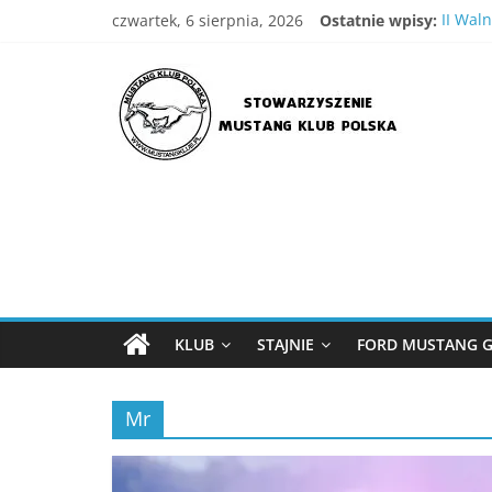
Skip
czwartek, 6 sierpnia, 2026
Ostatnie wpisy:
II Wal
to
IV Wie
content
Stowarzyszenie
XVIII 
Wielka
III WI
Mustang
Klub
Polska
Strona
Stowarzyszenia
KLUB
STAJNIE
FORD MUSTANG G
Mustang
Klub
Mr
Polska
,
MKP