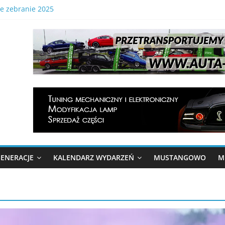
ne zebranie 2025
lka Gonitwa Mustangów . 29.08.2026 Tor Kielce
Ogólnopolski Zlot Mustangów
 Gonitwa Stajni Mustangów 2024
elka gonitwa Mustangów 6 września 2025
ENERACJE
KALENDARZ WYDARZEŃ
MUSTANGOWO
M