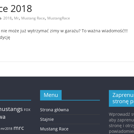
ce 2018
,
,
,
2018
Mr
Mustang Race
MustangRace
ń nie może już wytrzymać zimy w garażu? To ważna wiadomość!!!
edycję
Menu
Zaprenu
stronę p
mustangs
Strona główna
FOX
Wprowadź sw
twa
Stajnie
aby zapren
stronę i ot
mrc
Mustang Race
mr2018
powiadomie