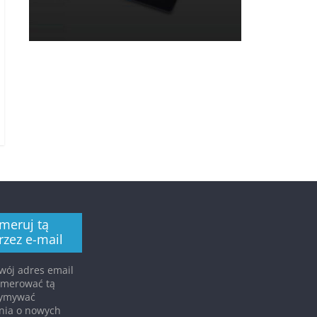
meruj tą
rzez e-mail
ój adres email
umerować tą
rzymywać
nia o nowych