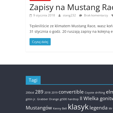
Zapisy na Mustang Ra
9 stycznia 2018
stang232
Brak komentarzy
Tęskniliście ze klimatem Mustang Race, wasz ko
31 stycznia o godz. 20 ruszają zapisy na kolejną 
Czytaj dalej
Tagi
289
convertible
el
200cid
2018
2019
Coyote
drifting
II WIelka goni
gittin jr.
Grabber Orange
gt500
hardtop
klasyk
Mustangów
legenda
Kenny Bell
Mr