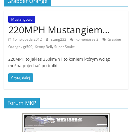
Grabber Orange
Stowarzyszenia
Mustang
Klub
Mustangowo
Polska
220MPH Mustangiem…
,
MKP
15 listopada 2012
stang232
komentarze 2
Grabber
,
,
,
zrzesza
Orange
gt500
Kenny Bell
Super Snake
miłośników
220MPH to jakieś 350km/h i to koniem którym wciąż
amerykańskiej
można pojechać po bułki.
motoryzacji
,
Czytaj dalej
Forum MKP