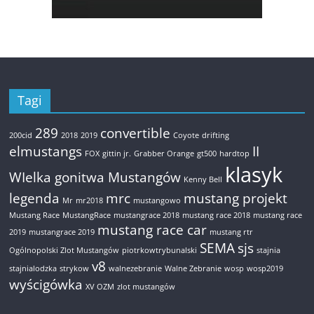
Tagi
289
convertible
200cid
2018
2019
Coyote
drifting
elmustangs
II
FOX
gittin jr.
Grabber Orange
gt500
hardtop
klasyk
WIelka gonitwa Mustangów
Kenny Bell
legenda
mrc
mustang projekt
Mr
mr2018
mustangowo
Mustang Race
MustangRace
mustangrace 2018
mustang race 2018
mustang race
mustang race car
2019
mustangrace 2019
mustang rtr
SEMA
sjs
Ogólnopolski Zlot Mustangów
piotrkowtrybunalski
stajnia
v8
stajnialodzka
strykow
walnezebranie
Walne Zebranie
wosp
wosp2019
wyścigówka
XV OZM
zlot mustangów