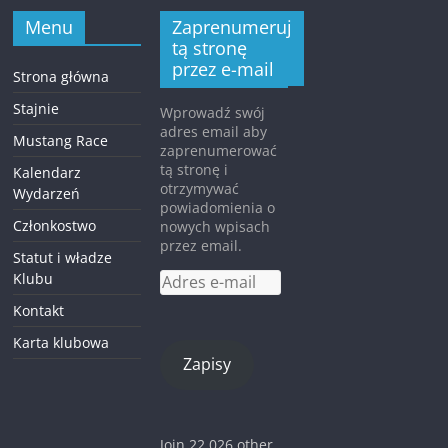
Menu
Zaprenumeruj
tą stronę
przez e-mail
Strona główna
Stajnie
Wprowadź swój
adres email aby
Mustang Race
zaprenumerować
tą stronę i
Kalendarz
otrzymywać
Wydarzeń
powiadomienia o
Członkostwo
nowych wpisach
przez email.
Statut i władze
Klubu
Adres
e-
Kontakt
mail
Karta klubowa
Zapisy
Join 22 026 other