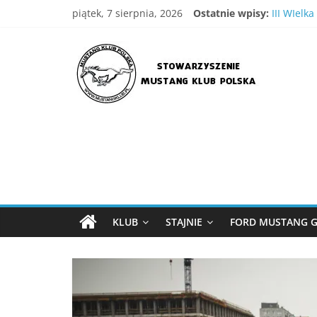
Skip
piątek, 7 sierpnia, 2026
Ostatnie wpisy:
III WIelk
to
II Walne 
content
Stowarzyszenie
IV Wielka
XVIII Ogó
Wielka G
Mustang
Klub
Polska
Strona
Stowarzyszenia
KLUB
STAJNIE
FORD MUSTANG G
Mustang
Klub
Polska
,
MKP