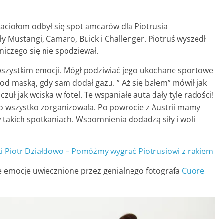
jaciołom odbył się spot amcarów dla Piotrusia
ły Mustangi, Camaro, Buick i Challenger. Piotruś wyszedł
niczego się nie spodziewał.
 wszystkim emocji. Mógł podziwiać jego ukochane sportowe
od maską, gdy sam dodał gazu. ” Aż się bałem” mówił jak
czuł jak wciska w fotel. Te wspaniałe auta dały tyle radości!
to wszystko zorganizowała. Po powrocie z Austrii mamy
w takich spotkaniach. Wspomnienia dodadzą siły i woli
i Piotr Działdowo – Pomóżmy wygrać Piotrusiowi z rakiem
ie emocje uwiecznione przez genialnego fotografa
Cuore