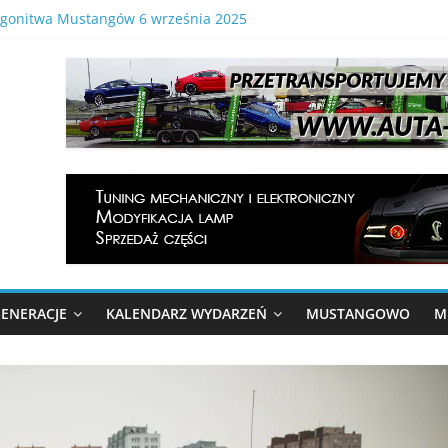
a gonitwa Mustangów 6 września 2025
zebranie 2025
 Gonitwa Mustangów . 29.08.2026 Tor Kielce
lnopolski Zlot Mustangów
onitwa Stajni Mustangów 2024
ENERACJE
KALENDARZ WYDARZEŃ
MUSTANGOWO
M