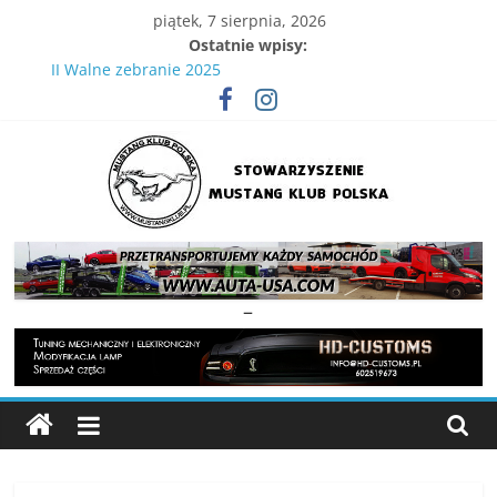
Skip
piątek, 7 sierpnia, 2026
to
Ostatnie wpisy:
content
II Walne zebranie 2025
IV Wielka Gonitwa Mustangów . 29.08.2026 Tor Kielce
XVIII Ogólnopolski Zlot Mustangów
Wielka Gonitwa Stajni Mustangów 2024
III WIelka gonitwa Mustangów 6 września 2025
Stowarzyszenie
Mustang
–
Klub
Polska
Strona