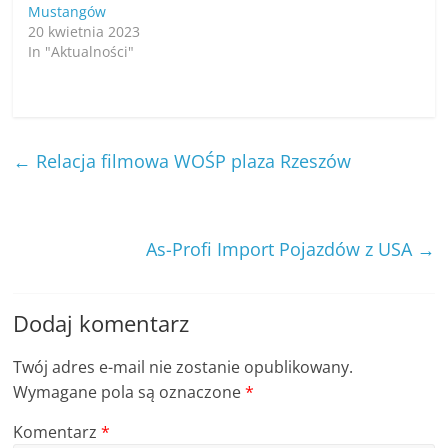
e
w
e
i
n
Mustangów
w
w
w
n
s
20 kwietnia 2023
w
i
w
d
i
i
n
i
o
n
In "Aktualności"
n
d
n
w
d
o
d
)
n
o
w
o
e
w
)
w
w
)
)
w
i
n
d
←
Relacja filmowa WOŚP plaza Rzeszów
o
w
)
As-Profi Import Pojazdów z USA
→
Dodaj komentarz
Twój adres e-mail nie zostanie opublikowany.
Wymagane pola są oznaczone
*
Komentarz
*