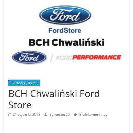
Stowarzyszenia
Mustang
Klub
Polska
,
MKP
zrzesza
miłośników
amerykańskiej
motoryzacji
,
Partnerzy Klubu
BCH Chwaliński Ford
Store
21 stycznia 2018
Sylwester66
Brak komentarzy