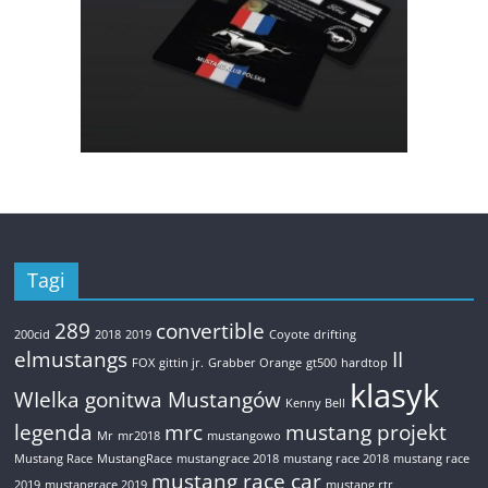
Tagi
289
convertible
200cid
2018
2019
Coyote
drifting
elmustangs
II
FOX
gittin jr.
Grabber Orange
gt500
hardtop
klasyk
WIelka gonitwa Mustangów
Kenny Bell
legenda
mrc
mustang projekt
Mr
mr2018
mustangowo
Mustang Race
MustangRace
mustangrace 2018
mustang race 2018
mustang race
mustang race car
2019
mustangrace 2019
mustang rtr