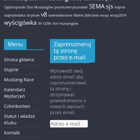
SEMA
sjs
Ogólnopolski Zlot Mustangów
piotrkowtrybunalski
stajnia
v8
stajnialodzka
strykow
walnezebranie
Walne Zebranie
wosp
wosp2019
wyścigówka
XV OZM
zlot mustangów
Menu
Zaprenumeruj
tą stronę
przez e-mail
Strona główna
Stajnie
Wprowadź swój
adres email aby
Mustang Race
zaprenumerować
tą stronę i
Kalendarz
otrzymywać
Wydarzeń
powiadomienia o
Członkostwo
nowych wpisach
przez email.
Statut i władze
Klubu
Adres
e-
Kontakt
mail