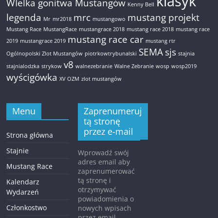
klasyk
WIelka gonitwa Mustangów
Kenny Bell
legenda
mrc
mustang projekt
Mr
mr2018
mustangowo
Mustang Race
MustangRace
mustangrace 2018
mustang race 2018
mustang race
mustang race car
2019
mustangrace 2019
mustang rtr
SEMA
sjs
Ogólnopolski Zlot Mustangów
piotrkowtrybunalski
stajnia
v8
stajnialodzka
strykow
walnezebranie
Walne Zebranie
wosp
wosp2019
wyścigówka
XV OZM
zlot mustangów
Menu
Zaprenumeruj
tą stronę
przez e-mail
Strona główna
Stajnie
Wprowadź swój
adres email aby
Mustang Race
zaprenumerować
tą stronę i
Kalendarz
otrzymywać
Wydarzeń
powiadomienia o
Członkostwo
nowych wpisach
przez email.