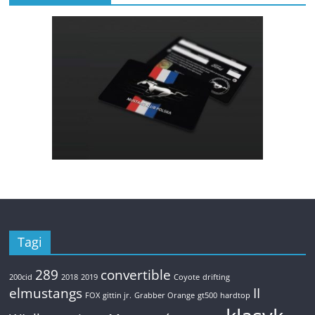
Tagi
289
convertible
200cid
2018
2019
Coyote
drifting
elmustangs
II
FOX
gittin jr.
Grabber Orange
gt500
hardtop