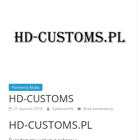
Stowarzyszenia
Mustang
Klub
Polska
,
MKP
zrzesza
miłośników
amerykańskiej
motoryzacji
,
Partnerzy Klubu
HD-CUSTOMS
21 stycznia 2018
Sylwester66
Brak komentarzy
HD-CUSTOMS.PL