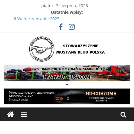
Skip
piątek, 7 sierpnia, 2026
to
Ostatnie wpisy:
content
II Walne zebranie 2025
IV Wielka Gonitwa Mustangów . 29.08.2026 Tor Kielce
XVIII Ogólnopolski Zlot Mustangów
Wielka Gonitwa Stajni Mustangów 2024
III WIelka gonitwa Mustangów 6 września 2025
Stowarzyszenie
Mustang
–
Klub
Polska
Strona