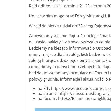
Rajd odbędzie się terminie 21-25 sierpnia 2
Udział w nim mogą brać Fordy Mustangi I, II , 
W rajdzie bierze udział do 35 załóg Rajdow
Zapewniamy w cenie Rajdu 4: noclegi, śniadan
na trasie, pakiety startowe i wszystko co n
Będziemy na bieżąco informować o Osobach k
mamy miejsce dla 35 załóg. Jeśli będzie wi
załogą biorąca udział będziemy się kontakt
i dodatkowych danych potrzebnych do Rajdu.
będzie udostępniony formularz na Forum i
połowy grudnia. Informacje i aktualności o
na FB : https://www.facebook.com/clas
na stronie: https://classicmustangrally.
na forum : https://forum.mustangklub