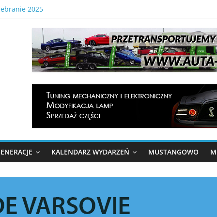
zebranie 2025
 Gonitwa Mustangów . 29.08.2026 Tor Kielce
lnopolski Zlot Mustangów
onitwa Stajni Mustangów 2024
a gonitwa Mustangów 6 września 2025
ENERACJE
KALENDARZ WYDARZEŃ
MUSTANGOWO
M