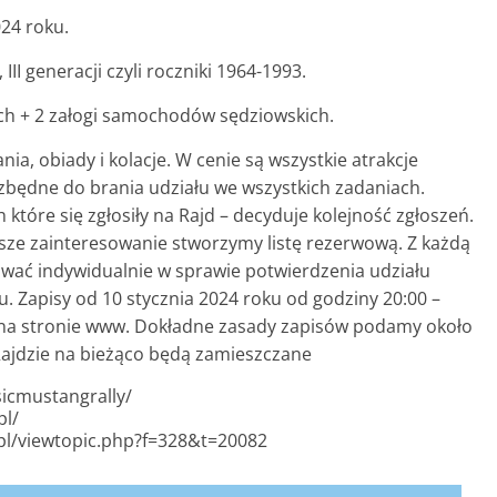
024 roku.
III generacji czyli roczniki 1964-1993.
ych + 2 załogi samochodów sędziowskich.
ia, obiady i kolacje. W cenie są wszystkie atrakcje
iezbędne do brania udziału we wszystkich zadaniach.
tóre się zgłosiły na Rajd – decyduje kolejność zgłoszeń.
ększe zainteresowanie stworzymy listę rezerwową. Z każdą
ować indywidualnie w sprawie potwierdzenia udziału
 Zapisy od 10 stycznia 2024 roku od godziny 20:00 –
 na stronie www. Dokładne zasady zapisów podamy około
 Rajdzie na bieżąco będą zamieszczane
sicmustangrally/
pl/
.pl/viewtopic.php?f=328&t=20082