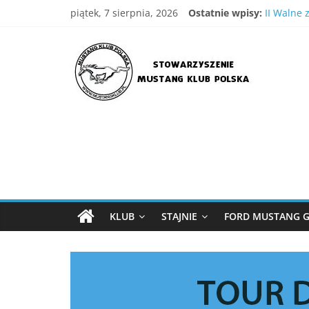
Skip
piątek, 7 sierpnia, 2026
Ostatnie wpisy:
II Walne 
to
IV Wielka
content
Stowarzyszenie
XVIII Ogó
Wielka G
III WIelk
Mustang
Klub
Polska
Strona
Stowarzyszenia
KLUB
STAJNIE
FORD MUSTANG G
Mustang
Klub
Polska
,
MKP