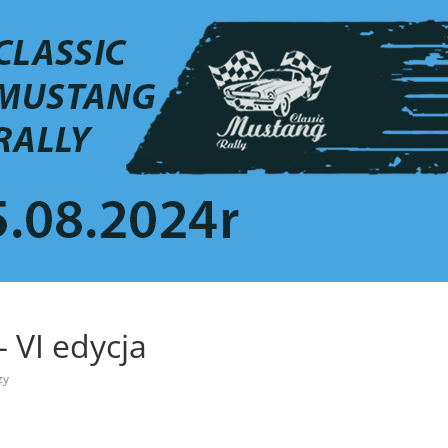
– VI edycja
zy