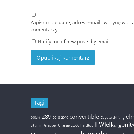
Zapisz moje dane, adres e-mail i witrynę w p
komentarzy.
Notify me of new posts by email.
Tagi
289
convertible
el
200cid
2018
2019
Coyote
drifting
II WIelka goni
gittin jr.
Grabber Orange
gt500
hardtop