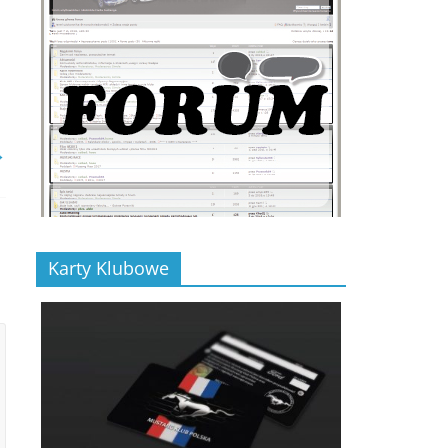
→
Karty Klubowe