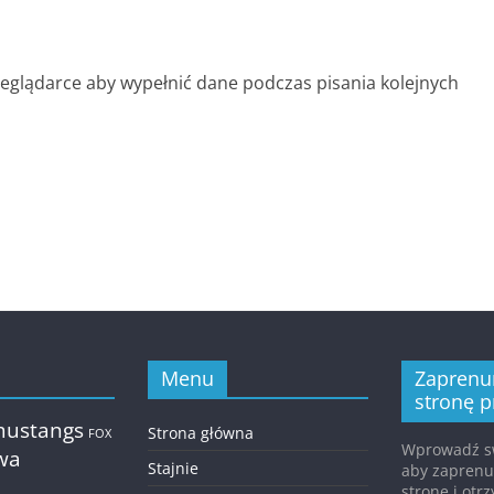
rzeglądarce aby wypełnić dane podczas pisania kolejnych
Menu
Zaprenu
stronę p
mustangs
Strona główna
FOX
Wprowadź sw
twa
Stajnie
aby zapren
stronę i ot