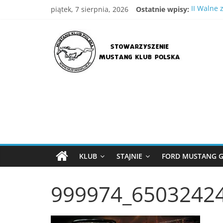
Skip
piątek, 7 sierpnia, 2026
Ostatnie wpisy:
II Walne 
to
IV Wielka
content
Stowarzyszenie
XVIII Ogó
Wielka G
III WIelk
Mustang
Klub
Polska
Strona
Stowarzyszenia
KLUB
STAJNIE
FORD MUSTANG G
Mustang
Klub
999974_6503242
Polska
,
MKP