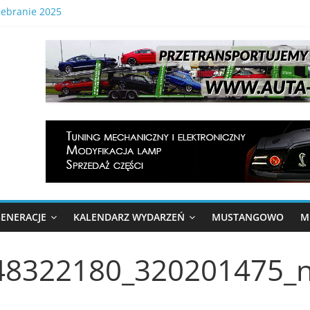
zebranie 2025
 Gonitwa Mustangów . 29.08.2026 Tor Kielce
lnopolski Zlot Mustangów
onitwa Stajni Mustangów 2024
a gonitwa Mustangów 6 września 2025
ENERACJE
KALENDARZ WYDARZEŃ
MUSTANGOWO
M
48322180_320201475_