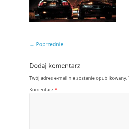
zrzesza
miłośników
amerykańskiej
motoryzacji
,
← Poprzednie
Dodaj komentarz
Twój adres e-mail nie zostanie opublikowany.
Komentarz
*