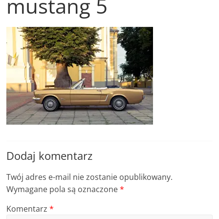
mustang 5
Stowarzyszenia
Mustang
Klub
Polska
,
MKP
zrzesza
miłośników
amerykańskiej
motoryzacji
,
Dodaj komentarz
Twój adres e-mail nie zostanie opublikowany.
Wymagane pola są oznaczone
*
Komentarz
*