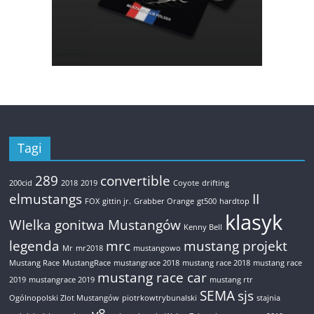
Tagi
289
convertible
200cid
2018
2019
Coyote
drifting
elmustangs
II
FOX
gittin jr.
Grabber Orange
gt500
hardtop
klasyk
WIelka gonitwa Mustangów
Kenny Bell
legenda
mrc
mustang projekt
Mr
mr2018
mustangowo
Mustang Race
MustangRace
mustangrace 2018
mustang race 2018
mustang race
mustang race car
2019
mustangrace 2019
mustang rtr
SEMA
sjs
Ogólnopolski Zlot Mustangów
piotrkowtrybunalski
stajnia