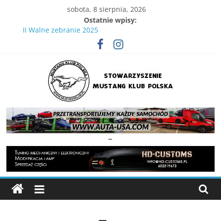
Skip
sobota, 8 sierpnia, 2026
to
Ostatnie wpisy:
content
II Walne zebranie 2025
IV Wielka Gonitwa Mustangów . 29.08.2026 Tor Kielce
XVIII Ogólnopolski Zlot Mustangów
Wielka Gonitwa Stajni Mustangów 2024
III WIelka gonitwa Mustangów 6 września 2025
Stowarzyszenie
Mustang
–
Klub
Polska
Strona