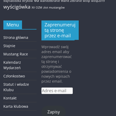
v8
stajnialodzka
strykow
walnezebranie
Walne Zebranie
wosp
wosp2019
wyścigówka
XV OZM
zlot mustangów
Menu
Zaprenumeruj
tą stronę
przez e-mail
Strona główna
Stajnie
Wprowadź swój
adres email aby
Mustang Race
zaprenumerować
tą stronę i
Kalendarz
otrzymywać
Wydarzeń
powiadomienia o
Członkostwo
nowych wpisach
przez email.
Statut i władze
Klubu
Adres
e-
Kontakt
mail
Karta klubowa
Zapisy