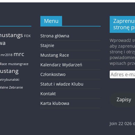
Menu
Zaprenu
stronę p
mustangs
Strona główna
FOX
Wprowadź sw
twa
Stajnie
aby zapren
stronę i ot
mrc
Mustang Race
mr2018
powiadomie
wpisach prz
Race
mustangrace
Kalendarz Wydarzeń
ustang
Adres
Członkostwo
e-
wtrybunalski
Statut i władze Klubu
mail
Walne Zebranie
Kontakt
Zapisy
Karta klubowa
Join 22 026 