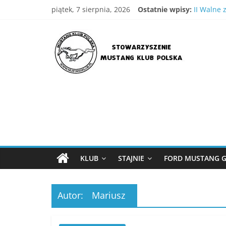
Skip
piątek, 7 sierpnia, 2026
Ostatnie wpisy:
II Walne 
to
IV Wielka
content
Stowarzyszenie
XVIII Ogó
Wielka G
III WIelk
Mustang
Klub
Polska
Strona
Stowarzyszenia
KLUB
STAJNIE
FORD MUSTANG G
Mustang
Klub
Polska
Autor:
Mariusz
,
MKP