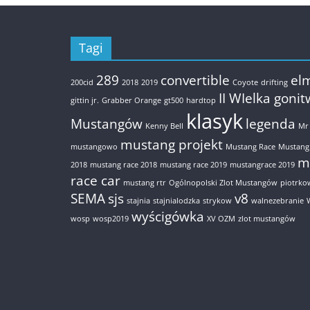
Tagi
289
convertible
el
200cid
2018
2019
Coyote
drifting
II WIelka goni
gittin jr.
Grabber Orange
gt500
hardtop
klasyk
Mustangów
legenda
Kenny Bell
Mr
mustang projekt
mustangowo
Mustang Race
Mustang
m
2018
mustang race 2018
mustang race 2019
mustangrace 2019
race car
mustang rtr
Ogólnopolski Zlot Mustangów
piotrko
SEMA
sjs
v8
stajnia
stajnialodzka
strykow
walnezebranie
wyścigówka
wosp
wosp2019
XV OZM
zlot mustangów