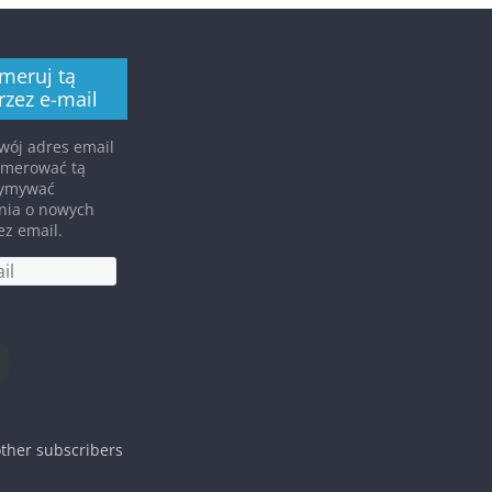
meruj tą
rzez e-mail
ój adres email
umerować tą
rzymywać
nia o nowych
ez email.
other subscribers