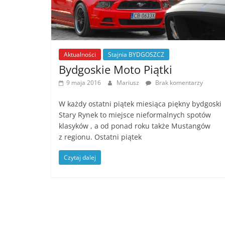
Aktualności
Stajnia BYDGOSZCZ
Bydgoskie Moto Piątki
9 maja 2016
Mariusz
Brak komentarzy
W każdy ostatni piątek miesiąca piękny bydgoski
Stary Rynek to miejsce nieformalnych spotów
klasyków , a od ponad roku także Mustangów
z regionu. Ostatni piątek
Czytaj dalej