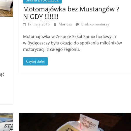
Stajnia BYDGOSZCZ
Motomajówka bez Mustangów ?
NIGDY !!!!!!!!
17 maja 2016
Mariusz
Brak komentarzy
Motomajówka w Zespole Szkół Samochodowych
w Bydgoszczy była okazją do spotkania miłośników
motoryzacji z całego regionu.
Czytaj dalej
nąć