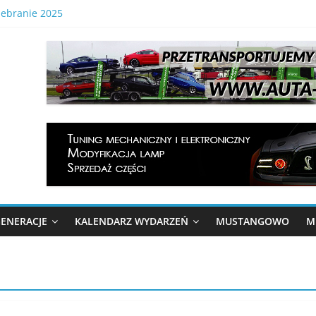
zebranie 2025
 Gonitwa Mustangów . 29.08.2026 Tor Kielce
lnopolski Zlot Mustangów
onitwa Stajni Mustangów 2024
a gonitwa Mustangów 6 września 2025
ENERACJE
KALENDARZ WYDARZEŃ
MUSTANGOWO
M