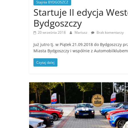
zrzesza
Stajnia BYDGOSZCZ
Startuje II edycja W
miłośników
amerykańskiej
Bydgoszczy
motoryzacji
,
20 września 2018
Mariusz
Brak komentarzy
Już jutro tj. w Piątek 21.09.2018 do Bydgoszczy p
Miasta Bydgoszczy i wspólnie z Automobilklube
Czytaj dalej